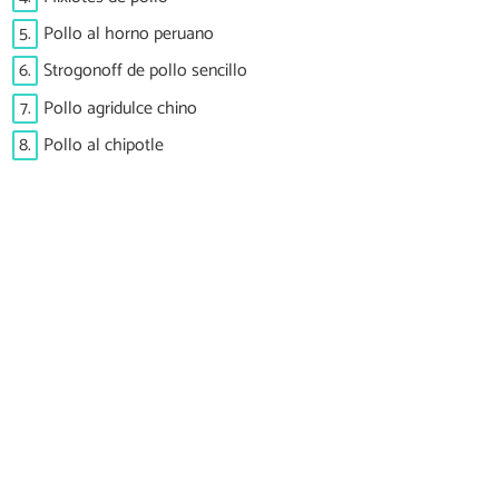
5.
Pollo al horno peruano
6.
Strogonoff de pollo sencillo
7.
Pollo agridulce chino
8.
Pollo al chipotle