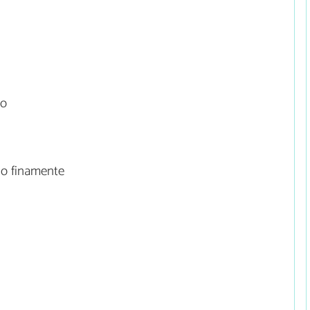
ño
do finamente