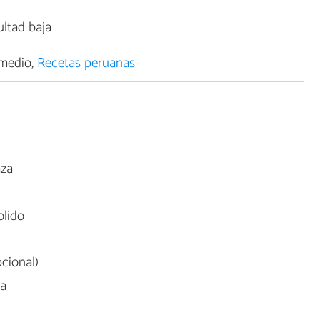
ultad baja
medio,
Recetas peruanas
aza
olido
cional)
da