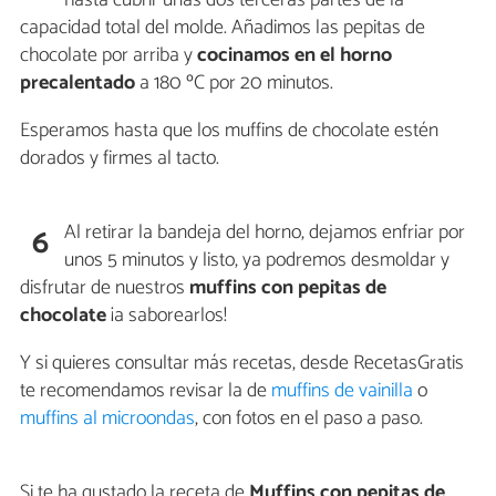
hasta cubrir unas dos terceras partes de la
capacidad total del molde. Añadimos las pepitas de
chocolate por arriba y
cocinamos en el horno
precalentado
a 180 ºC por 20 minutos.
Esperamos hasta que los muffins de chocolate estén
dorados y firmes al tacto.
Al retirar la bandeja del horno, dejamos enfriar por
6
unos 5 minutos y listo, ya podremos desmoldar y
disfrutar de nuestros
muffins con pepitas de
chocolate
¡a saborearlos!
Y si quieres consultar más recetas, desde RecetasGratis
te recomendamos revisar la de
muffins de vainilla
o
muffins al microondas
, con fotos en el paso a paso.
Si te ha gustado la receta de
Muffins con pepitas de