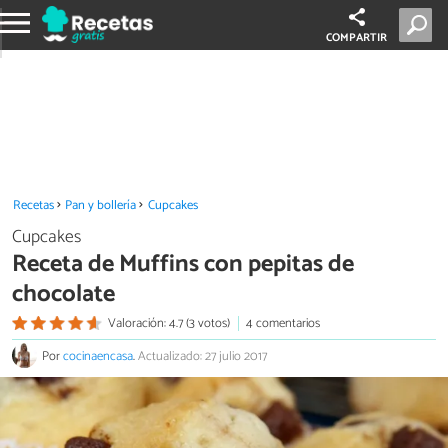
COMPARTIR
Recetas
Pan y bollería
Cupcakes
Cupcakes
Receta de Muffins con pepitas de
chocolate
Valoración: 4.7 (3 votos)
4 comentarios
Por
cocinaencasa
.
Actualizado: 27 julio 2017