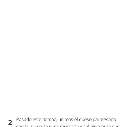
Pasado este tiempo, unimos el queso parmesano
2
con la harina, la nuez moscada y sal. Recuerda que