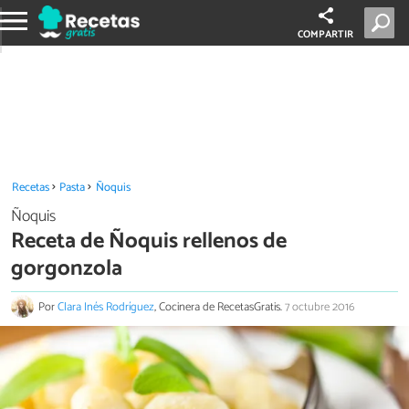
COMPARTIR
Recetas
Pasta
Ñoquis
Ñoquis
Receta de Ñoquis rellenos de
gorgonzola
Por
Clara Inés Rodríguez
, Cocinera de RecetasGratis.
7 octubre 2016