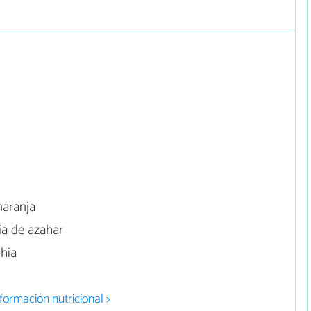
naranja
ia de azahar
hia
formación nutricional >