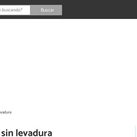
Buscar
levadura
 sin levadura