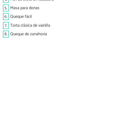
5.
Masa para donas
6.
Queque fácil
7.
Torta clásica de vainilla
8.
Queque de zanahoria