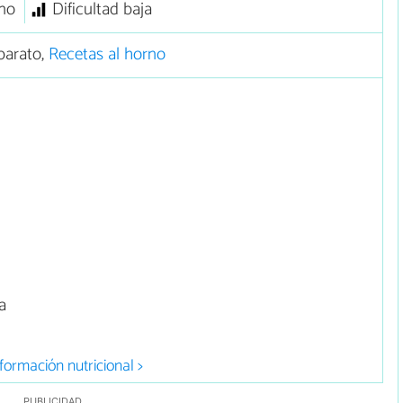
no
Dificultad baja
barato,
Recetas al horno
a
formación nutricional >