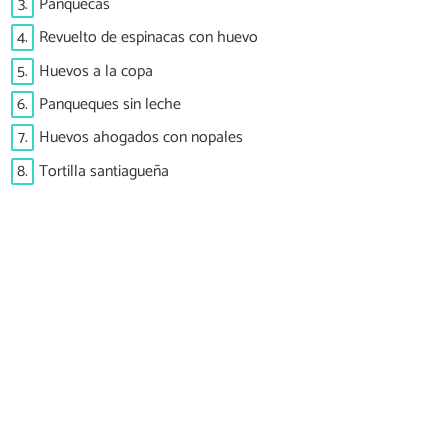
3.
Panquecas
4.
Revuelto de espinacas con huevo
5.
Huevos a la copa
6.
Panqueques sin leche
7.
Huevos ahogados con nopales
8.
Tortilla santiagueña