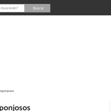
Buscar
esponjosos
sponjosos