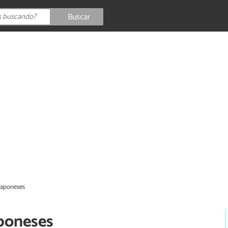
Buscar
japoneses
aponeses