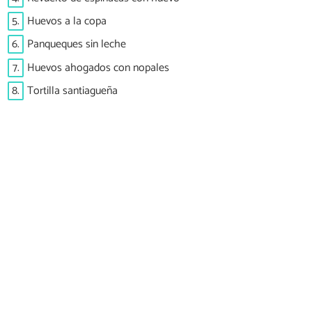
5.
Huevos a la copa
6.
Panqueques sin leche
7.
Huevos ahogados con nopales
8.
Tortilla santiagueña