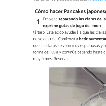
Cómo hacer Pancakes japonese
1
Empieza
separando
las
claras de l
exprime gotas
de
jugo de limón
, g
tártaro. Este ácido ayudará a que las cla
no se desinfle. Comienza a
batir aumentan
que las claras se vean muy espumosas y b
forma de lluvia y continúa batiendo hasta q
muy firmes. Reserva.