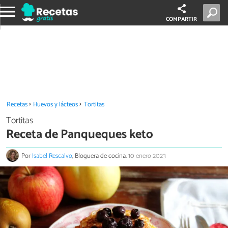
COMPARTIR
Recetas
Huevos y lácteos
Tortitas
Tortitas
Receta de Panqueques keto
Por
Isabel Rescalvo
, Bloguera de cocina.
10 enero 2023