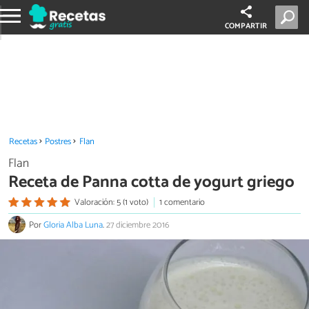
COMPARTIR
Recetas
Postres
Flan
Flan
Receta de Panna cotta de yogurt griego
Valoración: 5 (1 voto)
1 comentario
Por
Gloria Alba Luna
.
27 diciembre 2016