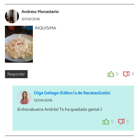
Andress Monasterio
12/09/2016
RIQUÍSIMA
Responder
0
0
Olga Gallego (Editor/a de RecetasGratis)
13/09/2016
¡Enhorabuena Andrés! Te ha quedado genial :)
0
1