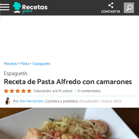
COMPARTIR
Recetas
Pasta
Espaguetis
Espaguetis
Receta de Pasta Alfredo con camarones
Valoración: 4.9 (11 votos)
11 comentarios
Por
Alix Hernández
, Cocinera y pastelera.
Actualizado: 1 marzo 2023