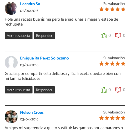
Leandro Sa
Su valoración:
05/04/2016
Hola una receta buenísima pero le añadí unas almejas y estaba de
rechupete
Ver
1
respuesta
Responder
0
0
Alix Hernández
08/04/2016
Enrique Ra Perez Solorzano
Su valoración:
Hola leandro, que bueno que te haya gustado este receta, si lo
03/04/2016
deseas puede publicar tu propia versión de este plato en el
Gracias por compartir esta deliciosa y fácil receta quedare bien con
siguiente enlace
http://www.recetasgratis.net/publicar
mi familia felicidades
0
0
Ver
1
respuesta
Responder
0
0
Alix Hernández
08/04/2016
Nelson Croes
Su valoración:
Hola Enrique, gracias por tu comentario, cuando realices la pasta
03/04/2016
alfredo, no olvides compartir la foto del plato final.
Amigos mi sugerencia a gusto sustituir las gambas por camarones o