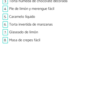
3.
Torta húmeda de chocolate decorada
4.
Pie de limón y merengue fácil
5.
Caramelo líquido
6.
Torta invertida de manzanas
7.
Glaseado de limón
8.
Masa de crepes fácil