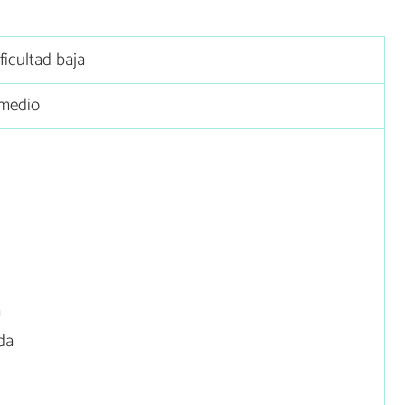
ficultad baja
medio
a
da