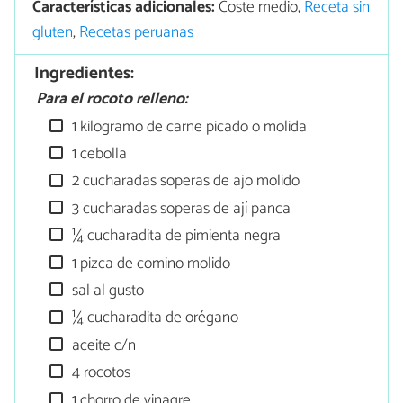
Características adicionales:
Coste medio,
Receta sin
gluten
,
Recetas peruanas
Ingredientes:
Para el rocoto relleno:
1 kilogramo de carne picado o molida
1 cebolla
2 cucharadas soperas de ajo molido
3 cucharadas soperas de ají panca
¼ cucharadita de pimienta negra
1 pizca de comino molido
sal al gusto
¼ cucharadita de orégano
aceite c/n
4 rocotos
1 chorro de vinagre