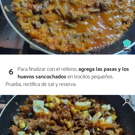
Para finalizar con el relleno,
agrega las pasas y los
6
huevos sancochados
en trocitos pequeños.
Prueba, rectifica de sal y reserva.