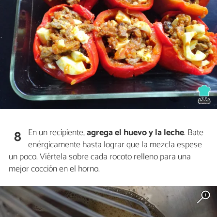
En un recipiente,
agrega el huevo y la leche
. Bate
8
enérgicamente hasta lograr que la mezcla espese
un poco. Viértela sobre cada rocoto relleno para una
mejor cocción en el horno.