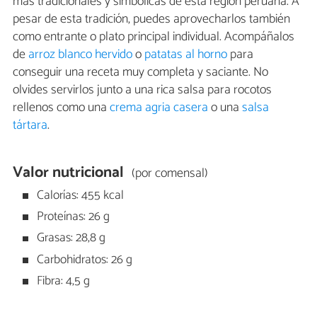
más tradicionales y simbólicas de esta región peruana. A
pesar de esta tradición, puedes aprovecharlos también
como entrante o plato principal individual. Acompáñalos
de
arroz blanco hervido
o
patatas al horno
para
conseguir una receta muy completa y saciante. No
olvides servirlos junto a una rica salsa para rocotos
rellenos como una
crema agria casera
o una
salsa
tártara
.
Valor nutricional
(por comensal)
Calorías: 455 kcal
Proteínas: 26 g
Grasas: 28,8 g
Carbohidratos: 26 g
Fibra: 4,5 g