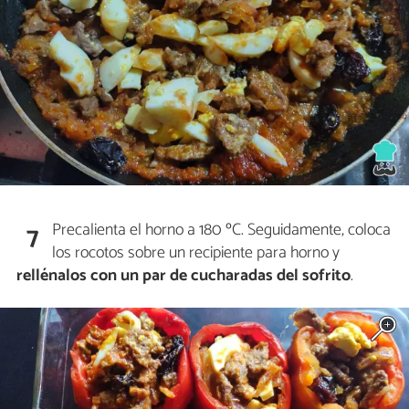
Precalienta el horno a 180 ºC. Seguidamente, coloca
7
los rocotos sobre un recipiente para horno y
rellénalos con un par de cucharadas del sofrito
.