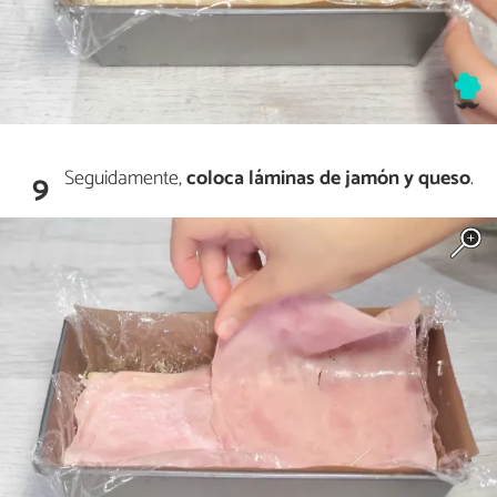
Seguidamente,
coloca láminas de jamón y queso
.
9