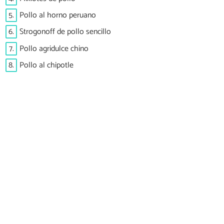
5.
Pollo al horno peruano
6.
Strogonoff de pollo sencillo
7.
Pollo agridulce chino
8.
Pollo al chipotle