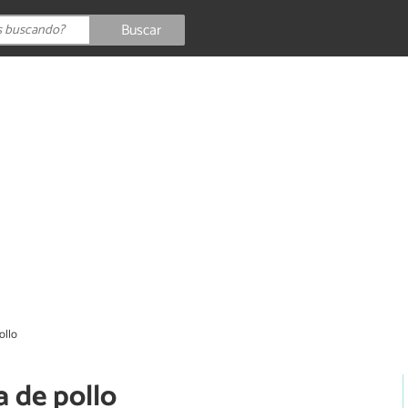
Buscar
ollo
a de pollo