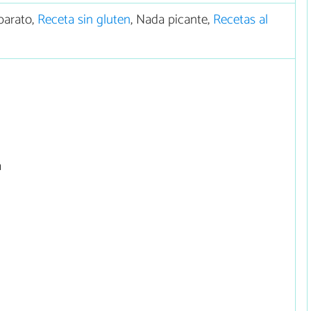
barato,
Receta sin gluten
, Nada picante,
Recetas al
a