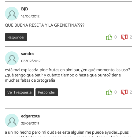
BJD
14/06/2012
QUE BUENA RESETA Y LA GRENETINA????
Responder
0
2
sandra
06/02/2012
está mal explicada. pide frutas en almíbar, ¿en qué momento las uso?
¿qué tengo que batir y cuánto tiempo o hasta que punto? tiene
muchas faltas de ortografía
Ver
1
respuesta
Responder
0
2
Laura
28/11/2015
edgarzote
Las frutas son para decorar, lo pone al final... pero bueno que no
23/05/2011
son imprescindibles...
a un no hecho pero mi duda es esta alguien me puede ayudar....pues