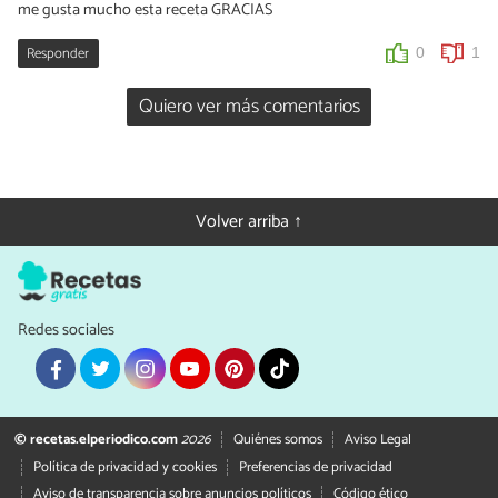
me gusta mucho esta receta GRACIAS
Responder
0
1
Quiero ver más comentarios
Volver arriba ↑
Redes sociales
© recetas.elperiodico.com
2026
Quiénes somos
Aviso Legal
Política de privacidad y cookies
Preferencias de privacidad
Aviso de transparencia sobre anuncios políticos
Código ético