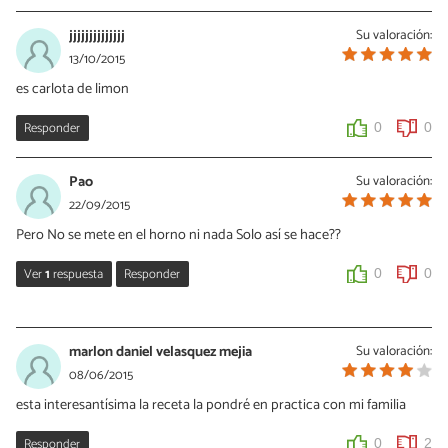
jjjjjjjjjjjjjj
Su valoración:
13/10/2015
es carlota de limon
Responder
0
0
Pao
Su valoración:
22/09/2015
Pero No se mete en el horno ni nada Solo así se hace??
Ver
1
respuesta
Responder
0
0
Vanessa Romero
23/09/2015
marlon daniel velasquez mejia
Su valoración:
Hola Pao! No, para este tipo de pastel no hace falta horno, sólo
08/06/2015
tienes que refrigerarlo para que compacte y listo. Seguro te
esta interesantísima la receta la pondré en practica con mi familia
queda genial!
Responder
0
2
0
0