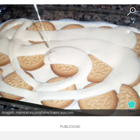
Imagen: misrecetascomidahechaencasa.com