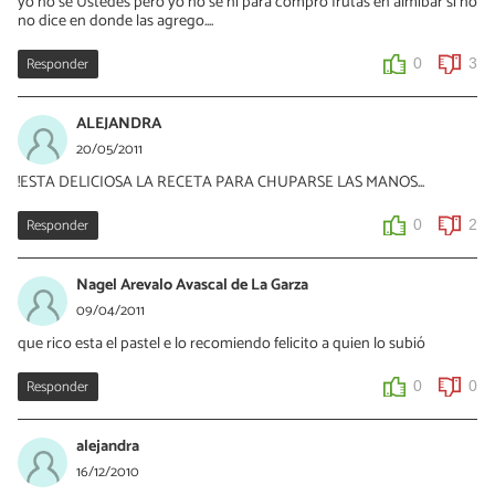
yo no se Ustedes pero yo no se ni para compro frutas en almíbar si no
0
0
no dice en donde las agrego....
Responder
0
3
ALEJANDRA
20/05/2011
!ESTA DELICIOSA LA RECETA PARA CHUPARSE LAS MANOS...
Responder
0
2
Nagel Arevalo Avascal de La Garza
09/04/2011
que rico esta el pastel e lo recomiendo felicito a quien lo subió
Responder
0
0
alejandra
16/12/2010