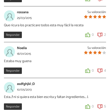
rossana
Su valoración:
25/03/2015
Que ricura los practicare todos esta muy fácil la receta
Responder
0
2
Noelia
Su valoración:
18/01/2015
Estaba muy guena
Responder
0
4
asdfghjkl ;D
10/05/2013
Esta...!! ni si quiera esta bien escrita y faltan ingredientes... .l.
Responder
0
5