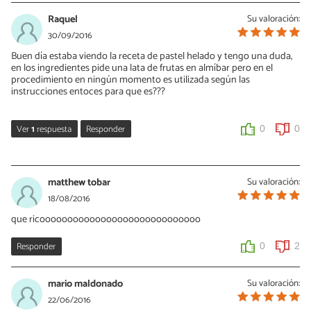
Raquel
Su valoración:
30/09/2016
Buen día estaba viendo la receta de pastel helado y tengo una duda,
en los ingredientes pide una lata de frutas en almíbar pero en el
procedimiento en ningún momento es utilizada según las
instrucciones entoces para que es???
Ver
1
respuesta
Responder
0
0
Vanessa Romero
03/10/2016
matthew tobar
Su valoración:
Hola Raquel, las frutas en almíbar son opcionales ya que las
18/08/2016
proponemos como decoración en el último paso. ¡Saludos!
que ricooooooooooooooooooooooooooooo
0
0
Responder
0
2
mario maldonado
Su valoración:
22/06/2016