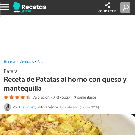
COMPARTIR
Recetas
Verduras
Patata
Patata
Receta de Patatas al horno con queso y
mantequilla
Valoración: 4.5 (2 votos)
3 comentarios
Por
Eva López
, Editora Sénior.
Actualizado: 7 junio 2024