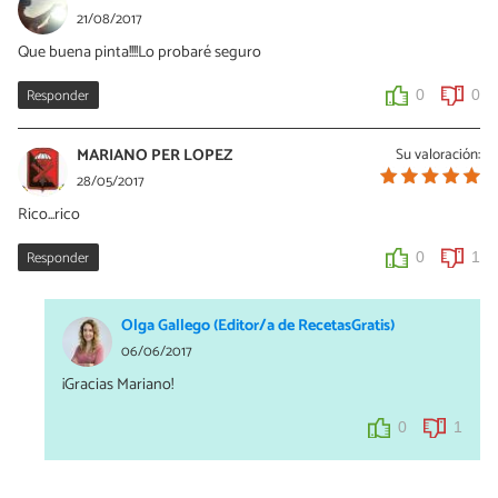
21/08/2017
Que buena pinta!!!!Lo probaré seguro
Responder
0
0
MARIANO PER LOPEZ
Su valoración:
28/05/2017
Rico...rico
Responder
0
1
Olga Gallego (Editor/a de RecetasGratis)
06/06/2017
¡Gracias Mariano!
0
1