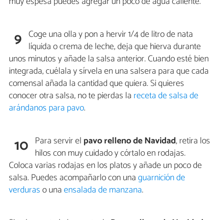
muy espesa puedes agregar un poco de agua caliente.
Coge una olla y pon a hervir 1/4 de litro de nata
9
líquida o crema de leche, deja que hierva durante
unos minutos y añade la salsa anterior. Cuando esté bien
integrada, cuélala y sírvela en una salsera para que cada
comensal añada la cantidad que quiera. Si quieres
conocer otra salsa, no te pierdas la
receta de salsa de
arándanos para pavo
.
Para servir el
pavo relleno de Navidad
, retira los
10
hilos con muy cuidado y córtalo en rodajas.
Coloca varias rodajas en los platos y añade un poco de
salsa. Puedes acompañarlo con una
guarnición de
verduras
o una
ensalada de manzana
.