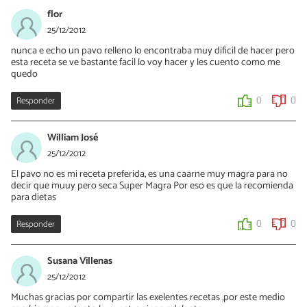
flor
25/12/2012
nunca e echo un pavo relleno lo encontraba muy dificil de hacer pero
esta receta se ve bastante facil lo voy hacer y les cuento como me
quedo
Responder
0
0
William José
25/12/2012
El pavo no es mi receta preferida, es una caarne muy magra para no
decir que muuy pero seca Super Magra Por eso es que la recomienda
para dietas
Responder
0
0
Susana Villenas
25/12/2012
Muchas gracias por compartir las exelentes recetas ,por este medio