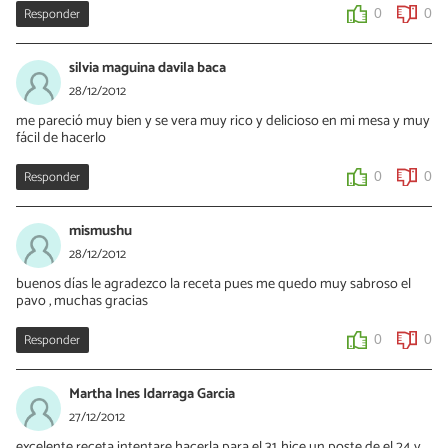
Responder
0
0
silvia maguina davila baca
28/12/2012
me pareció muy bien y se vera muy rico y delicioso en mi mesa y muy
fácil de hacerlo
Responder
0
0
mismushu
28/12/2012
buenos días le agradezco la receta pues me quedo muy sabroso el
pavo , muchas gracias
Responder
0
0
Martha Ines Idarraga Garcia
27/12/2012
excelente receta intentare hacerla para el 31, hice un poste de el 24 y