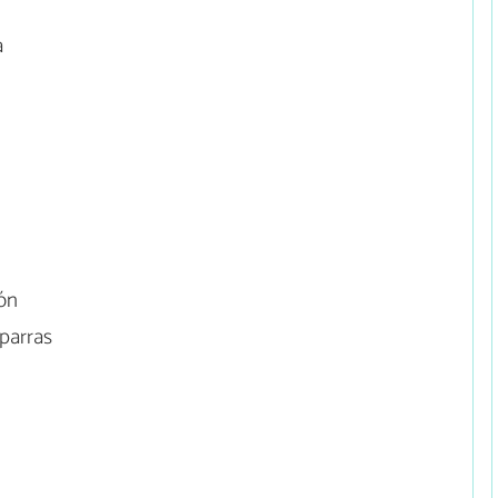
a
ón
parras