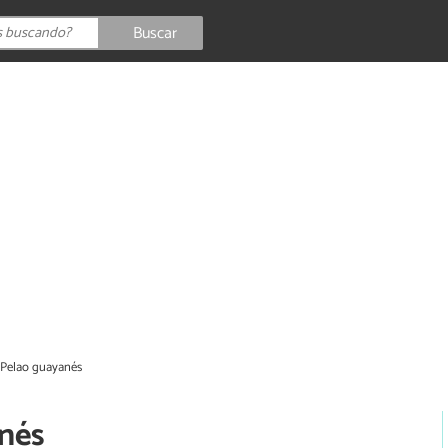
Buscar
 Pelao guayanés
anés