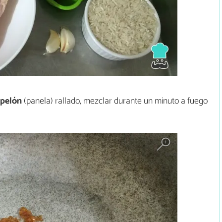
apelón
(panela) rallado, mezclar durante un minuto a fuego