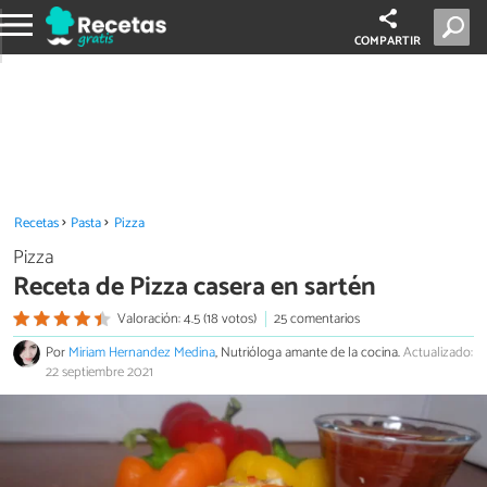
COMPARTIR
Recetas
Pasta
Pizza
Pizza
Receta de Pizza casera en sartén
Valoración: 4.5 (18 votos)
25 comentarios
Por
Miriam Hernandez Medina
, Nutrióloga amante de la cocina.
Actualizado:
22 septiembre 2021