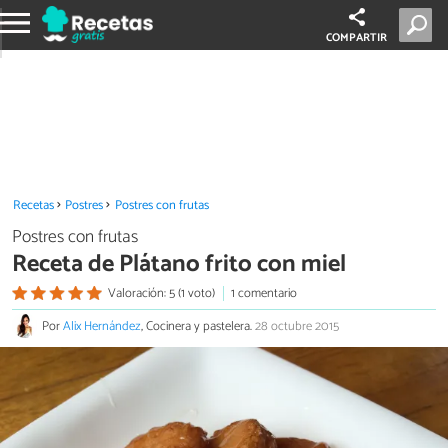
COMPARTIR
Recetas
Postres
Postres con frutas
Postres con frutas
Receta de Plátano frito con miel
Valoración: 5 (1 voto)
1 comentario
Por
Alix Hernández
, Cocinera y pastelera.
28 octubre 2015