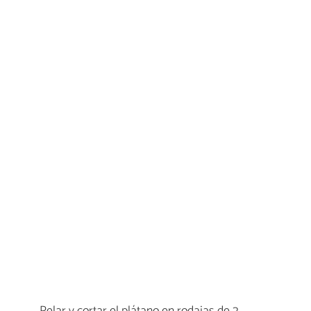
Pelar y cortar el plátano en rodajas de 2