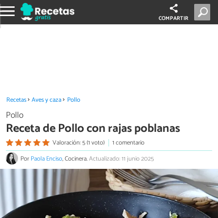
COMPARTIR
Recetas
Aves y caza
Pollo
Pollo
Receta de Pollo con rajas poblanas
Valoración: 5 (1 voto)
1 comentario
Por
Paola Enciso
, Cocinera.
Actualizado: 11 junio 2025