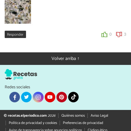
Responder
0
3
Volver arriba ↑
Redes sociales
© recetas.elperiodico.com
2026
Quiénes somos
Aviso Legal
Política de privacidad y cookies
Preferencias de privacidad
Aviso de transparencia sobre anuncios políticos
Código ético