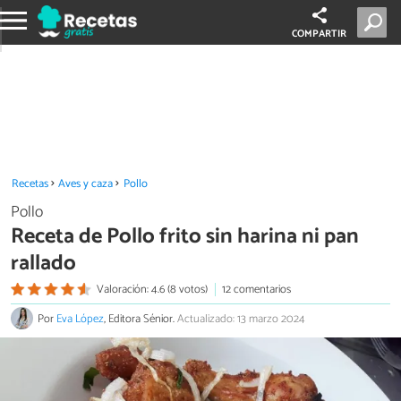
COMPARTIR
Recetas
Aves y caza
Pollo
Pollo
Receta de Pollo frito sin harina ni pan
rallado
Valoración: 4.6 (8 votos)
12 comentarios
Por
Eva López
, Editora Sénior.
Actualizado: 13 marzo 2024