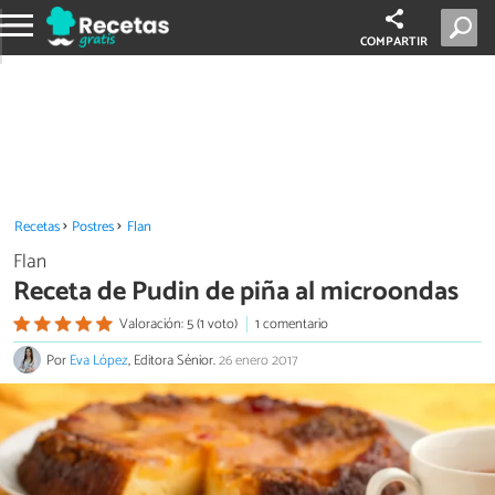
COMPARTIR
Recetas
Postres
Flan
Flan
Receta de Pudin de piña al microondas
Valoración: 5 (1 voto)
1 comentario
Por
Eva López
, Editora Sénior.
26 enero 2017