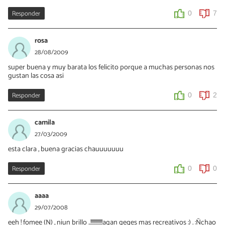
Responder
0
7
rosa
28/08/2009
super buena y muy barata los felicito porque a muchas personas nos
gustan las cosa asi
Responder
0
2
camila
27/03/2009
esta clara , buena gracias chauuuuuuu
Responder
0
0
aaaa
29/07/2008
eeh ! fomee (N) , niun brillo ..!!!!!!!!!!!!agan qeqes mas recreativos :) . :Ñchao