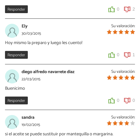
Responder
0
2
Ely
Su valoración:
30/03/2015
Hoy mismo la preparo y luego les cuento!
Responder
0
1
diego alfredo navarrete diaz
Su valoración:
22/03/2015
Buenicimo
Responder
0
0
sandra
Su valoración:
19/02/2015
si el aceite se puede sustituir por mantequilla o margarina.