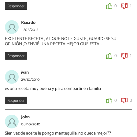
Responder
0
1
Riacrdo
11/05/2013
EXCELENTE RECETA , AL QUE NO LE GUSTE , GUÁRDESE SU
OPINIÓN ,O ENVIÉ UNA RECETA MEJOR QUE ESTA ..
Responder
0
1
ivan
29/10/2010
es una receta muy buena y para compartir en familia
Responder
0
0
John
08/10/2010
Sien vez de aceite le pongo mantequilla, no queda mejor??