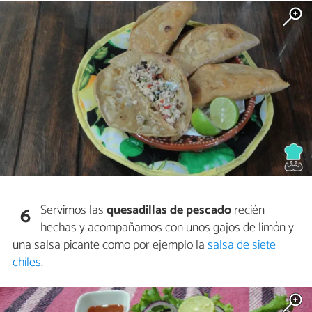
Servimos las
quesadillas de pescado
recién
6
hechas y acompañamos con unos gajos de limón y
una salsa picante como por ejemplo la
salsa de siete
chiles
.