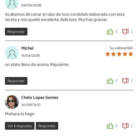
09/09/2018
Acabamos de cenar el rabo de toro cordobés elaborado con esta
receta y nos quedo excelente, delicioso. Muchas gracias
Responder
0
1
Michel
Su valoración:
15/04/2018
un plato lleno de aroma .Riquísimo
Responder
0
2
Chelo Lopez Gomez
20/08/2017
Mañana lo hago
Ver
1
respuesta
Responder
0
1