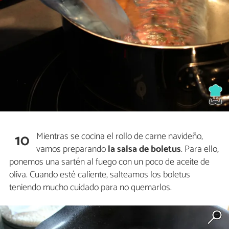
Mientras se cocina el rollo de carne navideño,
10
vamos preparando
la salsa de boletus
. Para ello,
ponemos una sartén al fuego con un poco de aceite de
oliva. Cuando esté caliente, salteamos los boletus
teniendo mucho cuidado para no quemarlos.