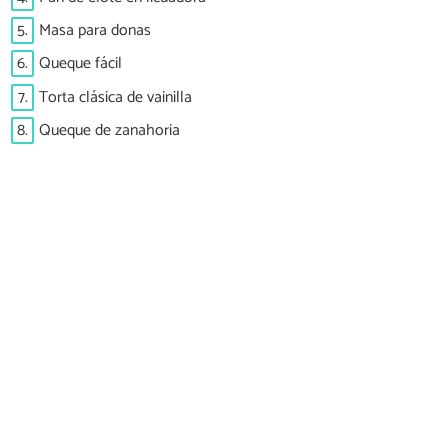
5.
Masa para donas
6.
Queque fácil
7.
Torta clásica de vainilla
8.
Queque de zanahoria