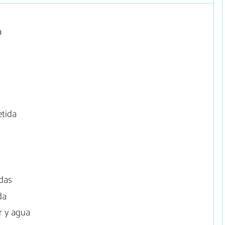
a
etida
das
da
r y agua