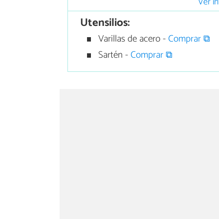
Ver in
Utensilios:
Varillas de acero -
Comprar ⧉
Sartén -
Comprar ⧉