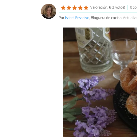
Valoración: 5 (2 votos)
3 co
Por
Isabel Rescalvo
, Bloguera de cocina.
Actualiz