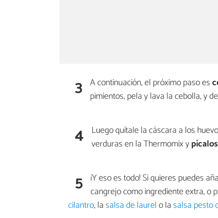
3
A continuación, el próximo paso es
c
pimientos, pela y lava la cebolla, y d
4
Luego quítale la cáscara a los huevo
verduras en la Thermomix y
pícalo
5
¡Y eso es todo! Si quieres puedes aña
cangrejo como ingrediente extra, o 
cilantro
, la
salsa de laurel
o la
salsa pesto 