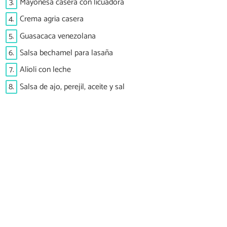
3.
Mayonesa casera con licuadora
4.
Crema agria casera
5.
Guasacaca venezolana
6.
Salsa bechamel para lasaña
7.
Alioli con leche
8.
Salsa de ajo, perejil, aceite y sal