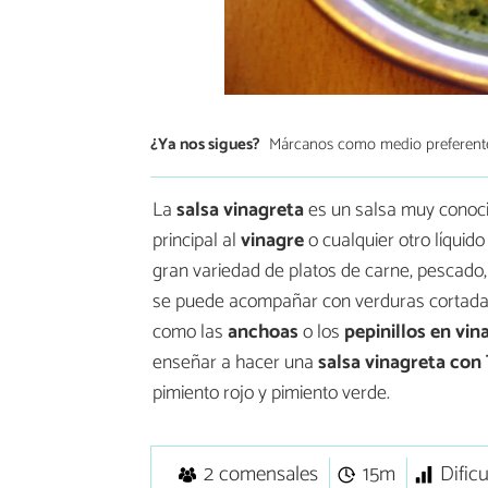
¿Ya nos sigues?
Márcanos como medio preferent
La
salsa vinagreta
es un salsa muy conocid
principal al
vinagre
o cualquier otro líquid
gran variedad de platos de carne, pescado,
se puede acompañar con verduras cortad
como las
anchoas
o los
pepinillos en vin
enseñar a hacer una
salsa vinagreta co
pimiento rojo y pimiento verde.
2 comensales
15m
Dific