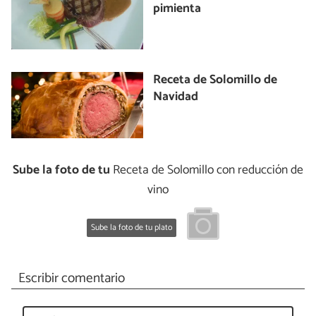
pimienta
Receta de Solomillo de
Navidad
Sube la foto de tu
Receta de Solomillo con reducción de
vino
Sube la foto de tu plato
Escribir comentario