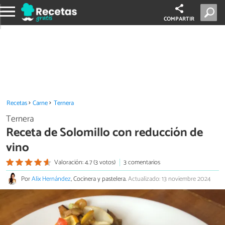
COMPARTIR
Recetas
Carne
Ternera
Ternera
Receta de Solomillo con reducción de
vino
Valoración: 4.7 (3 votos)
3 comentarios
Por
Alix Hernández
, Cocinera y pastelera.
Actualizado: 13 noviembre 2024