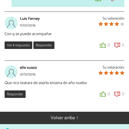
Luis Ferney
Su valoración:
11/01/2016
Con q se puede acompañar
Ver
1
respuesta
Responder
0
0
Vanessa Romero
11/01/2016
elia suazo
Su valoración:
Hola Luis, tal como lo recomienda la receta, puedes acompañar el
31/12/2015
solomillo con una brocheta de verduras o también con un poco
Que rico teatare de aserlo ensena de año nuebo
de pué de patatas
http://www.recetasgratis.net/receta-de-pure-
de-papa-con-queso-crema-56665.html
Responder
0
0
0
0
Volver arriba ↑