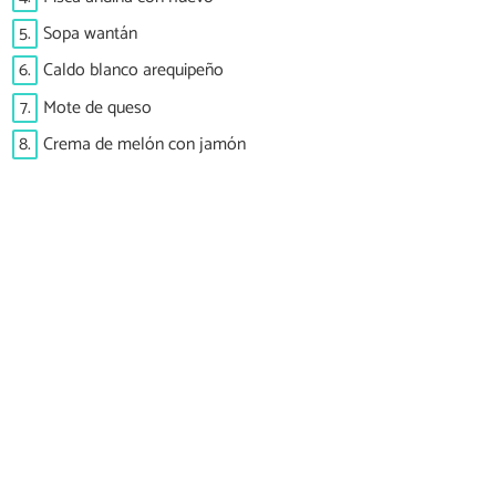
5.
Sopa wantán
6.
Caldo blanco arequipeño
7.
Mote de queso
8.
Crema de melón con jamón