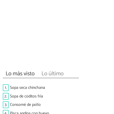
Lo más visto
Lo último
1.
Sopa seca chinchana
2.
Sopa de coditos fría
3.
Consomé de pollo
4.
Pisca andina con huevo