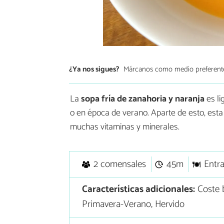
¿Ya nos sigues?
Márcanos como medio preferent
La
sopa fría de zanahoria y naranja
es li
o en época de verano. Aparte de esto, est
muchas vitaminas y minerales.
2 comensales
45m
Entr
Características adicionales:
Coste 
Primavera-Verano, Hervido