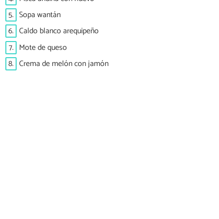
5.
Sopa wantán
6.
Caldo blanco arequipeño
7.
Mote de queso
8.
Crema de melón con jamón