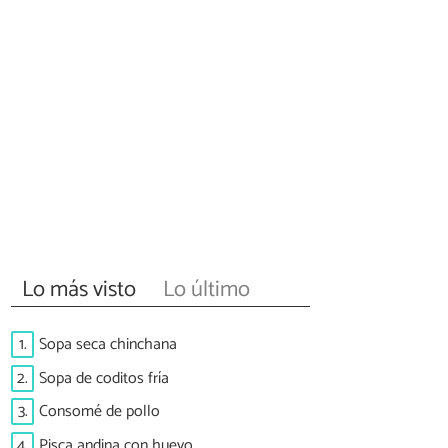
Lo más visto
Lo último
1.
Sopa seca chinchana
2.
Sopa de coditos fría
3.
Consomé de pollo
4.
Pisca andina con huevo