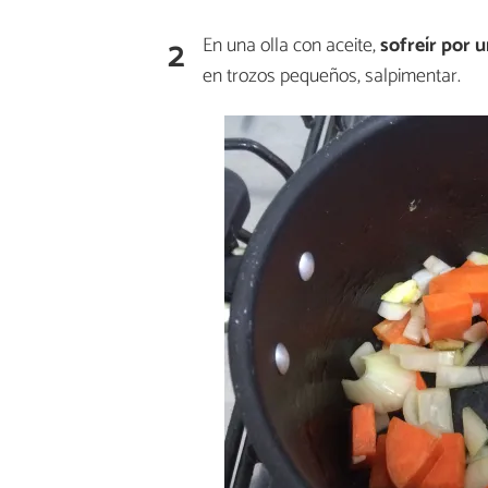
2
En una olla con aceite,
sofreír por 
en trozos pequeños, salpimentar.