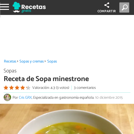
COMPARTIR
Recetas
Sopas y cremas
Sopas
Sopas
Receta de Sopa minestrone
Valoración: 4.3 (3 votos)
3 comentarios
Por
Cris GRX
, Especializada en gastronomía española.
10 diciembre 2015