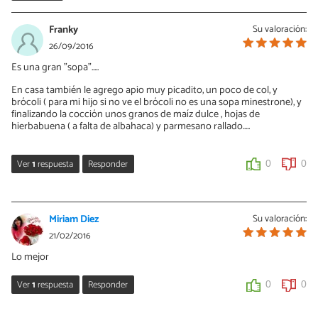
Franky
Su valoración:
26/09/2016
Es una gran "sopa".....
En casa también le agrego apio muy picadito, un poco de col, y
brócoli ( para mi hijo si no ve el brócoli no es una sopa minestrone), y
finalizando la cocción unos granos de maíz dulce , hojas de
hierbabuena ( a falta de albahaca) y parmesano rallado.....
Ver
1
respuesta
Responder
0
0
Cris GRX
26/09/2016
Miriam Diez
Su valoración:
Me encantan esos ingredientes que propones, Franky. Voy a
21/02/2016
probarla con el brócoli y el queso rallado. Tiene que estar
Lo mejor
fabulosa. ¡Muchas gracias!
Ver
1
respuesta
Responder
0
0
0
0
Cris GRX