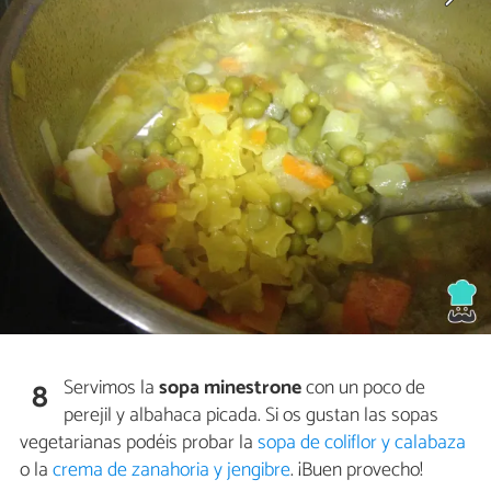
Servimos la
sopa minestrone
con un poco de
8
perejil y albahaca picada. Si os gustan las sopas
vegetarianas podéis probar la
sopa de coliflor y calabaza
o la
crema de zanahoria y jengibre
. ¡Buen provecho!