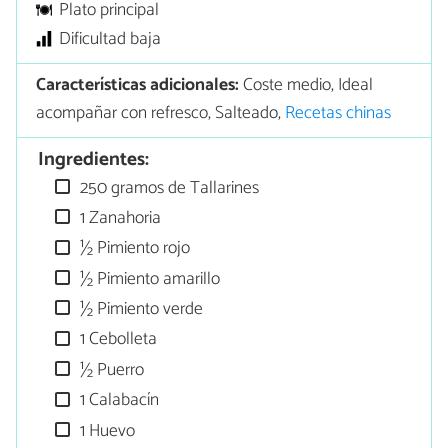
Plato principal
Dificultad baja
Características adicionales:
Coste medio, Ideal
acompañar con refresco, Salteado,
Recetas chinas
Ingredientes:
250 gramos de Tallarines
1 Zanahoria
½ Pimiento rojo
½ Pimiento amarillo
½ Pimiento verde
1 Cebolleta
½ Puerro
1 Calabacín
1 Huevo