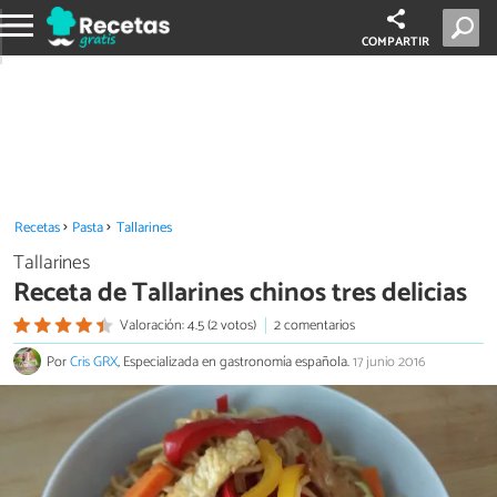
COMPARTIR
Recetas
Pasta
Tallarines
Tallarines
Receta de Tallarines chinos tres delicias
Valoración: 4.5 (2 votos)
2 comentarios
Por
Cris GRX
, Especializada en gastronomía española.
17 junio 2016