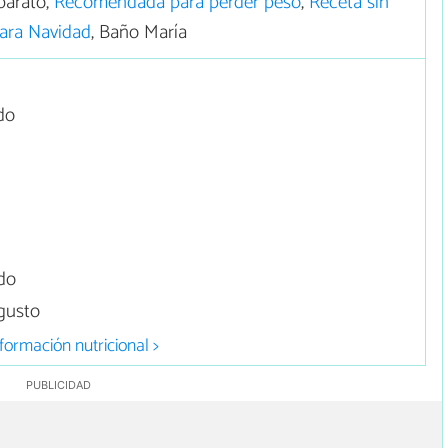
barato,
Recomendada para perder peso
,
Receta sin
ara Navidad
, Baño María
do
ado
 gusto
formación nutricional >