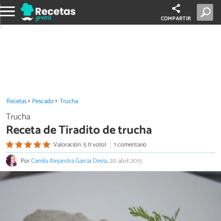
COMPARTIR
Recetas
Pescado
Trucha
Trucha
Receta de Tiradito de trucha
Valoración: 5 (1 voto)
1 comentario
Por
Camila Alejandra García Devia
.
20 abril 2015