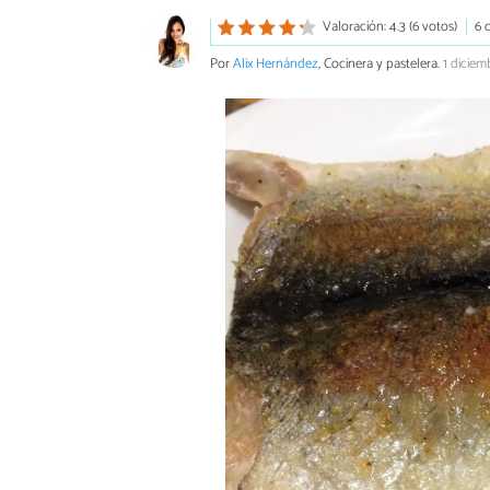
Valoración: 4.3 (6 votos)
6 
Por
Alix Hernández
, Cocinera y pastelera.
1 diciem