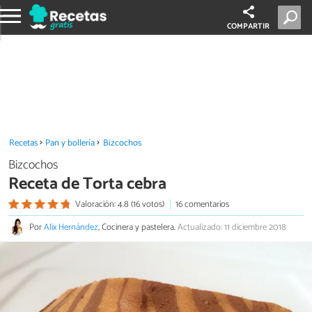
COMPARTIR
Recetas
Pan y bollería
Bizcochos
Bizcochos
Receta de Torta cebra
Valoración: 4.8 (16 votos)
16 comentarios
Por
Alix Hernández
, Cocinera y pastelera.
Actualizado: 11 diciembre 2018