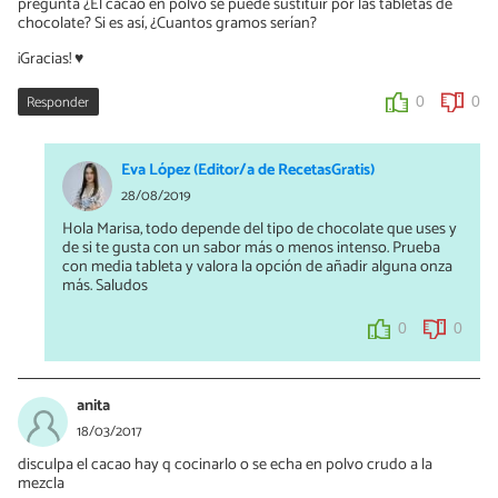
pregunta ¿El cacao en polvo se puede sustituir por las tabletas de
chocolate? Si es así, ¿Cuantos gramos serían?
¡Gracias! ♥️
Responder
0
0
Eva López (Editor/a de RecetasGratis)
28/08/2019
Hola Marisa, todo depende del tipo de chocolate que uses y
de si te gusta con un sabor más o menos intenso. Prueba
con media tableta y valora la opción de añadir alguna onza
más. Saludos
0
0
anita
18/03/2017
disculpa el cacao hay q cocinarlo o se echa en polvo crudo a la
mezcla