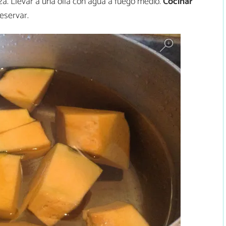
za. Llevar a una olla con agua a fuego medio.
Cocinar
eservar.