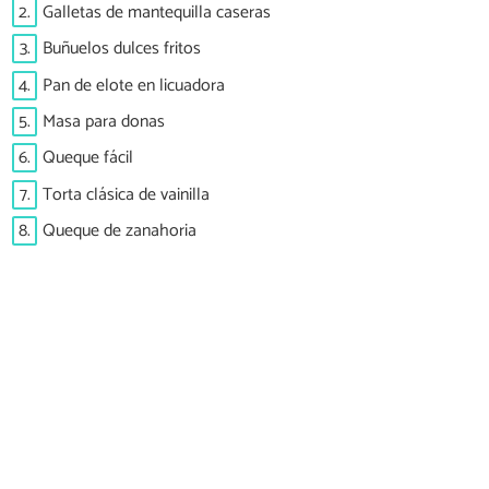
2.
Galletas de mantequilla caseras
3.
Buñuelos dulces fritos
4.
Pan de elote en licuadora
5.
Masa para donas
6.
Queque fácil
7.
Torta clásica de vainilla
8.
Queque de zanahoria