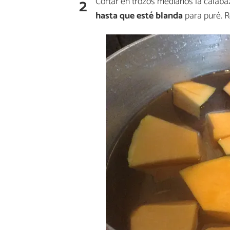
2
Cortar en trozos medianos la calaba
hasta que esté blanda
para puré. R