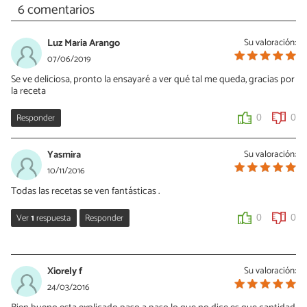
6 comentarios
Luz Maria Arango
Su valoración:
07/06/2019
Se ve deliciosa, pronto la ensayaré a ver qué tal me queda, gracias por
la receta
Responder
0
0
Yasmira
Su valoración:
10/11/2016
Todas las recetas se ven fantásticas .
Ver
1
respuesta
Responder
0
0
Sabor en Cristal
11/11/2016
Xiorely f
Su valoración:
Gracias, Yasmira.
24/03/2016
Un placer, compartir.