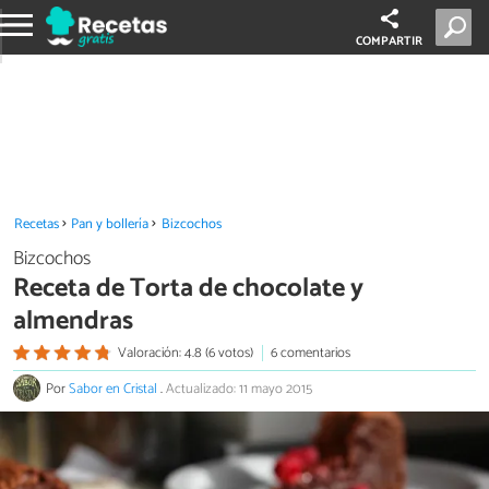
COMPARTIR
Recetas
Pan y bollería
Bizcochos
Bizcochos
Receta de Torta de chocolate y
almendras
Valoración: 4.8 (6 votos)
6 comentarios
Por
Sabor en Cristal
.
Actualizado: 11 mayo 2015