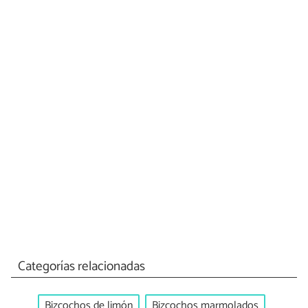
Categorías relacionadas
Bizcochos de limón
Bizcochos marmolados