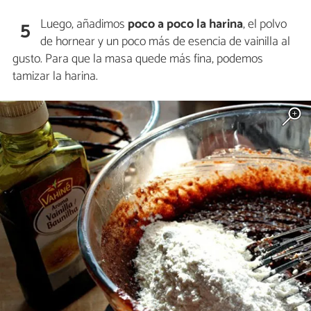
Luego, añadimos
poco a poco la harina
, el polvo
5
de hornear y un poco más de esencia de vainilla al
gusto. Para que la masa quede más fina, podemos
tamizar la harina.