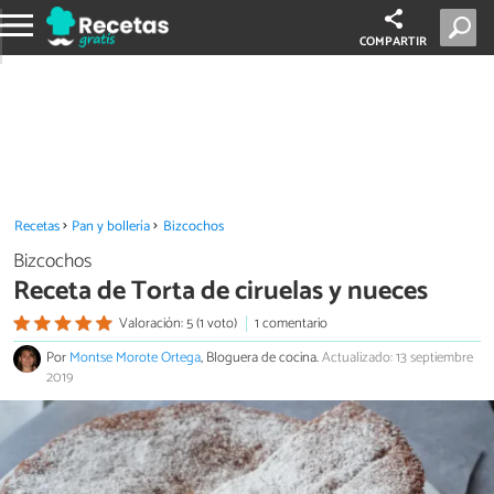
COMPARTIR
Recetas
Pan y bollería
Bizcochos
Bizcochos
Receta de Torta de ciruelas y nueces
Valoración: 5 (1 voto)
1 comentario
Por
Montse Morote Ortega
, Bloguera de cocina.
Actualizado: 13 septiembre
2019