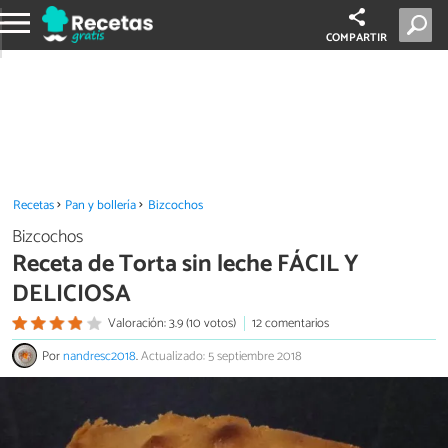
COMPARTIR
Recetas
Pan y bollería
Bizcochos
Bizcochos
Receta de Torta sin leche FÁCIL Y
DELICIOSA
Valoración: 3.9 (10 votos)
12 comentarios
Por
nandresc2018
.
Actualizado: 5 septiembre 2018