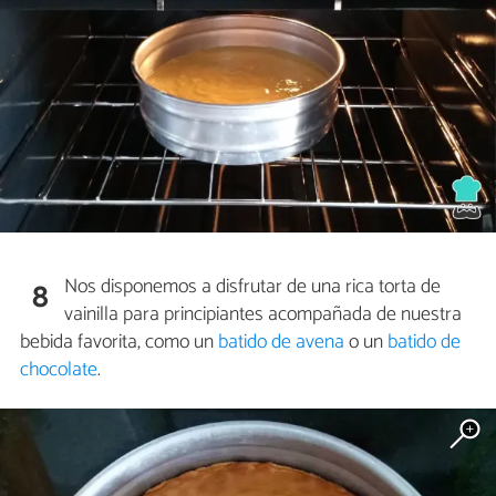
Nos disponemos a disfrutar de una rica torta de
8
vainilla para principiantes acompañada de nuestra
bebida favorita, como un
batido de avena
o un
batido de
chocolate
.