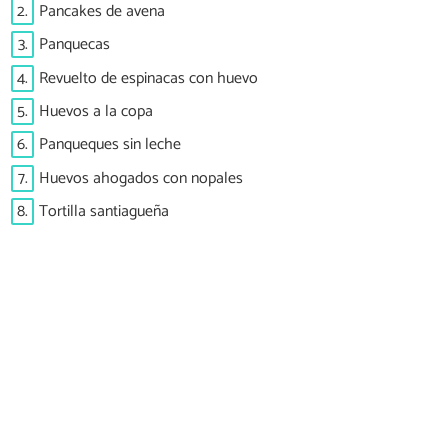
2.
Pancakes de avena
3.
Panquecas
4.
Revuelto de espinacas con huevo
5.
Huevos a la copa
6.
Panqueques sin leche
7.
Huevos ahogados con nopales
8.
Tortilla santiagueña