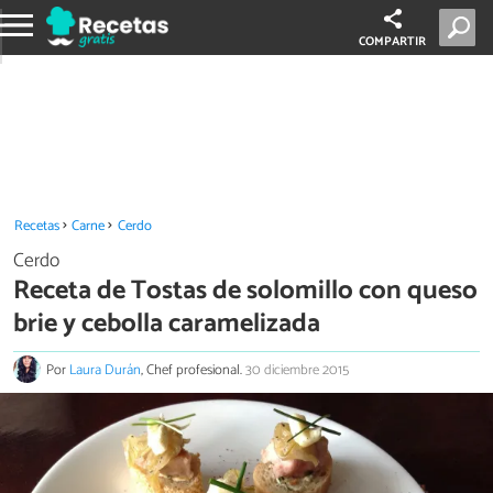
COMPARTIR
Recetas
Carne
Cerdo
Cerdo
Receta de Tostas de solomillo con queso
brie y cebolla caramelizada
Por
Laura Durán
, Chef profesional.
30 diciembre 2015