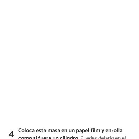
Coloca esta masa en un papel film y enrolla
4
como si fuera un cilindro
. Puedes dejarlo en el