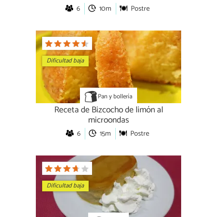
6
10m
Postre
Dificultad baja
Pan y bollería
Receta de Bizcocho de limón al
microondas
6
15m
Postre
Dificultad baja