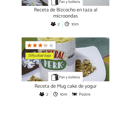
Pan y bollería
Receta de Bizcocho en taza al
microondas
2
10m
Dificultad baja
Pan y bollería
Receta de Mug cake de yogur
2
10m
Postre