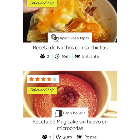
Dificultad baja
Aperitivos y tapas
Receta de Nachos con salchichas
2
10m
Entrante
Dificultad baja
Pan y bollería
Receta de Mug cake sin huevo en
microondas
1
30m
Postre