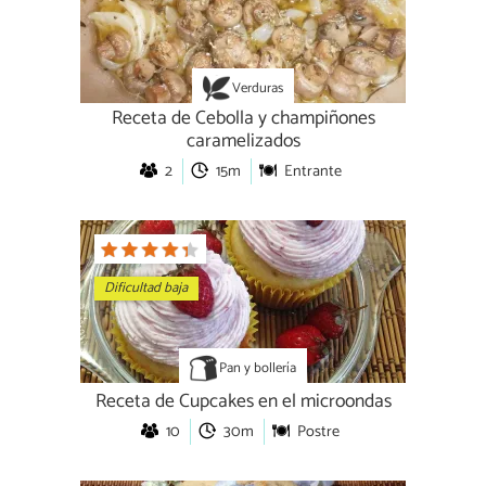
Verduras
Receta de Cebolla y champiñones
caramelizados
2
15m
Entrante
Dificultad baja
Pan y bollería
Receta de Cupcakes en el microondas
10
30m
Postre