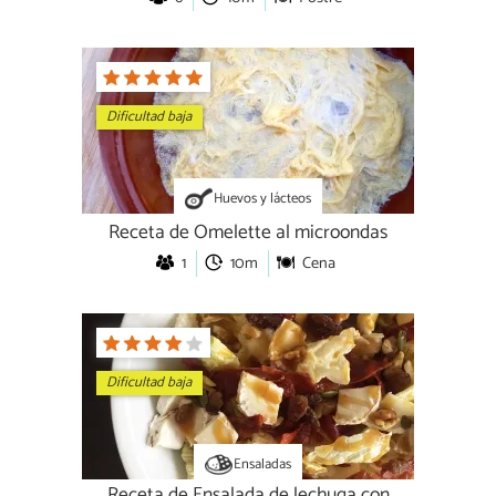
Dificultad baja
Huevos y lácteos
Receta de Omelette al microondas
1
10m
Cena
Dificultad baja
Ensaladas
Receta de Ensalada de lechuga con