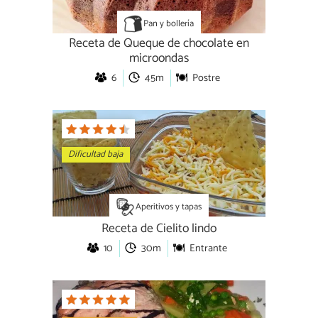
Pan y bollería
Receta de Queque de chocolate en
microondas
6
45m
Postre
Dificultad baja
Aperitivos y tapas
Receta de Cielito lindo
10
30m
Entrante