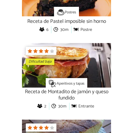
Postres
Receta de Pastel imposible sin horno
6
30m
Postre
Dificultad baja
Aperitivos y tapas
Receta de Montadito de jamón y queso
fundido
2
30m
Entrante