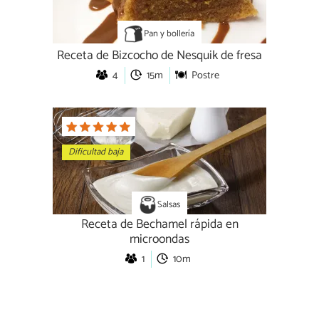
Pan y bollería
Receta de Bizcocho de Nesquik de fresa
4
15m
Postre
Dificultad baja
Salsas
Receta de Bechamel rápida en
microondas
1
10m