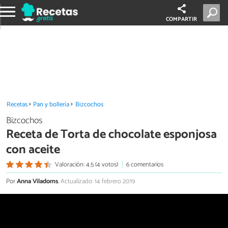
COMPARTIR
Recetas
Pan y bollería
Bizcochos
Bizcochos
Receta de Torta de chocolate esponjosa
con aceite
Valoración: 4.5 (4 votos)
6 comentarios
Por
Anna Viladoms
.
Actualizado: 14 febrero 2019